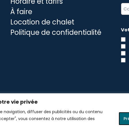
Horaire et tarifs
*
Ad
À faire
cou
Location de chalet
*
Vot
Politique de confidentialité
CA
tre vie privée
e navigation, diffuser des publicités ou du contenu
accepter", vous consentez à notre utilisation des
Pr
Design :
scantin.com