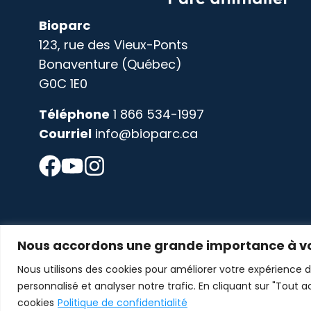
Bioparc
123, rue des Vieux-Ponts
Bonaventure (Québec)
G0C 1E0
Téléphone
1 866 534-1997
Courriel
info@bioparc.ca
Nous accordons une grande importance à vo
Nous utilisons des cookies pour améliorer votre expérience d
personnalisé et analyser notre trafic. En cliquant sur "Tout 
© 2026 Tous droits réservés Bioparc
cookies
Politique de confidentialité