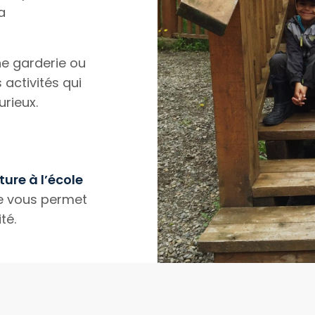
a
ne garderie ou
activités qui
urieux.
ure à l’école
e vous permet
té.