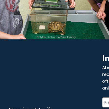
I
Abo
rec
off
ani
«
No
*
co