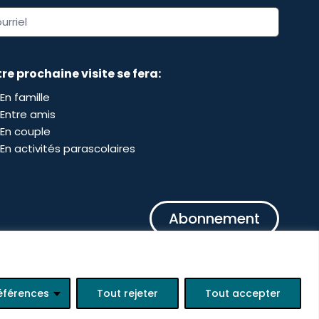
resse
rriel
re prochaine visite se fera:
En famille
Entre amis
En couple
En activités parascolaires
PTCHA
éférences
Tout rejeter
Tout accepter
Programmation :
lewebsimple.ca
Connexion