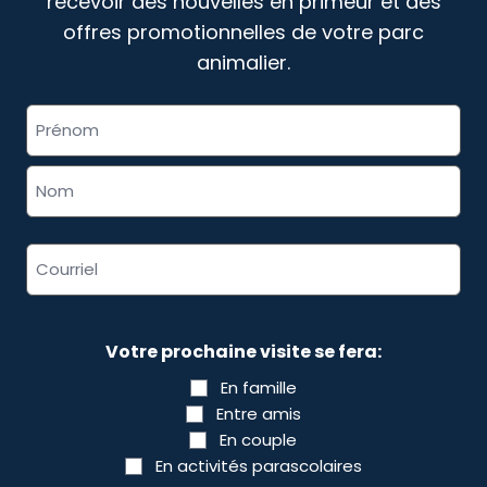
recevoir des nouvelles en primeur et des
offres promotionnelles de votre parc
animalier.
«
» indique les champs nécessaires
Nom
*
complet
*
Adresse
courriel
*
Votre prochaine visite se fera:
En famille
Entre amis
En couple
En activités parascolaires