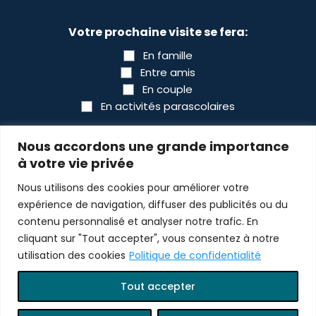
*
Votre prochaine visite se fera:
En famille
Entre amis
En couple
En activités parascolaires
CAPTCHA
Nous accordons une grande importance
à votre vie privée
Nous utilisons des cookies pour améliorer votre
expérience de navigation, diffuser des publicités ou du
contenu personnalisé et analyser notre trafic. En
cliquant sur "Tout accepter", vous consentez à notre
utilisation des cookies
Politique de confidentialité
© 2026 Tous droits réservés Bioparc
Tout accepter
Design :
scantin.com
Programmation :
lewebsimple.ca