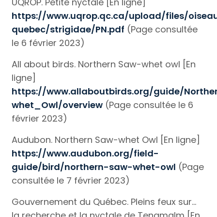
UQROP. Petite nyctale [En ligne]
https://www.uqrop.qc.ca/upload/files/oisea
quebec/strigidae/PN.pdf
(Page consultée
le 6 février 2023)
All about birds. Northern Saw-whet owl [En
ligne]
https://www.allaboutbirds.org/guide/North
whet_Owl/overview
(Page consultée le 6
février 2023)
Audubon. Northern Saw-whet Owl [En ligne]
https://www.audubon.org/field-
guide/bird/northern-saw-whet-owl
(Page
consultée le 7 février 2023)
Gouvernement du Québec. Pleins feux sur…
la recherche et la nyctale de Tengmalm [En