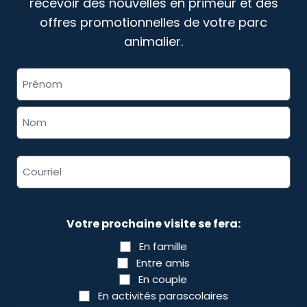
recevoir des nouvelles en primeur et des
offres promotionnelles de votre parc
animalier.
«
» indique les champs nécessaires
Nom
*
complet
*
Adresse
courriel
*
Votre prochaine visite se fera:
En famille
Entre amis
En couple
En activités parascolaires